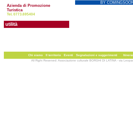
BY COMINGSOON
Azienda di Promozione
Turistica
Tel. 0773.695404
utilità
Chi siamo
Il territorio
Eventi
Segnalazioni e suggerimenti
Itinera
All Right Reserved: Associazione culturale BORGHI DI LATINA - via Leopa