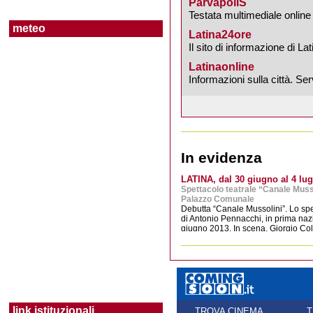
ParvapoliS
Borgo Grappa
Testata multimediale online
meteo
Latina24ore
Il sito di informazione di La
Borgo Isonzo
Latinaonline
Informazioni sulla città. Ser
Borgo Montello
Borgo Piave
In evidenza
Borgo Podgora
LATINA, dal 30 giugno al 4 lug
Spettacolo teatrale “Canale Musso
Borgo Sabotino
Palazzo Comunale
Debutta “Canale Mussolini”. Lo spet
di Antonio Pennacchi, in prima na
giugno 2013. In scena, Giorgio Col
Borgo San Michele
Borgo Santa Maria
Latina Lido
link istituzionali