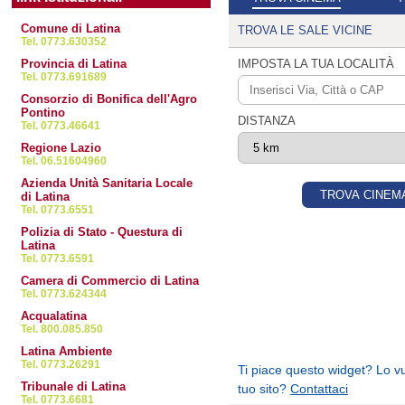
Comune di Latina
Littoria Scalo
Tel. 0773.630352
Provincia di Latina
Le Ferriere
Tel. 0773.691689
Consorzio di Bonifica dell'Agro
Pontino
Tor Tre Ponti
Tel. 0773.46641
Regione Lazio
Tel. 06.51604960
Azienda Unità Sanitaria Locale
di Latina
Tel. 0773.6551
Polizia di Stato - Questura di
Latina
Tel. 0773.6591
Camera di Commercio di Latina
Tel. 0773.624344
Acqualatina
Tel. 800.085.850
Latina Ambiente
Tel. 0773.26291
Tribunale di Latina
Tel. 0773.6681