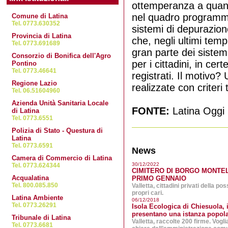
ottemperanza a quanto
Littoria Scalo
nel quadro programmat
Comune di Latina
Tel. 0773.630352
sistemi di depurazione
Le Ferriere
Provincia di Latina
che, negli ultimi tempi
Tel. 0773.691689
gran parte dei sistemi
Consorzio di Bonifica dell'Agro
Tor Tre Ponti
per i cittadini, in ce
Pontino
Tel. 0773.46641
registrati. Il motivo?
Regione Lazio
realizzate con criteri 
Tel. 06.51604960
Azienda Unità Sanitaria Locale
FONTE:
Latina Oggi
di Latina
Tel. 0773.6551
Polizia di Stato - Questura di
Latina
Tel. 0773.6591
News
Camera di Commercio di Latina
30/12/2022
Tel. 0773.624344
CIMITERO DI BORGO MONTEL
Acqualatina
PRIMO GENNAIO
Tel. 800.085.850
Valletta, cittadini privati della poss
propri cari.
Latina Ambiente
06/12/2018
Tel. 0773.26291
Isola Ecologica di Chiesuola, i
presentano una istanza popola
Tribunale di Latina
Valletta, raccolte 200 firme. Vog
Tel. 0773.6681