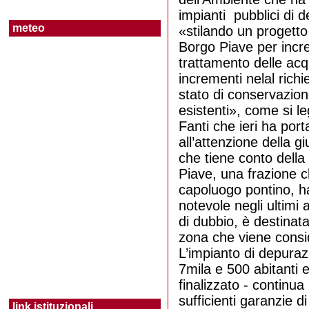
Borgo Grappa
impianti pubblici di 
meteo
«stilando un progetto
Borgo Isonzo
Borgo Piave per incre
trattamento delle acqu
incrementi nelal richi
Borgo Montello
stato di conservazion
esistenti», come si l
Borgo Piave
Fanti che ieri ha porta
all’attenzione della 
Borgo Podgora
che tiene conto della
Piave, una frazione c
Borgo Sabotino
capoluogo pontino, ha
notevole negli ultim
Borgo San Michele
di dubbio, è destinata
zona che viene consid
Borgo Santa Maria
L’impianto di depuraz
7mila e 500 abitanti ef
finalizzato - continua
Latina Lido
sufficienti garanzie di
link istituzionali