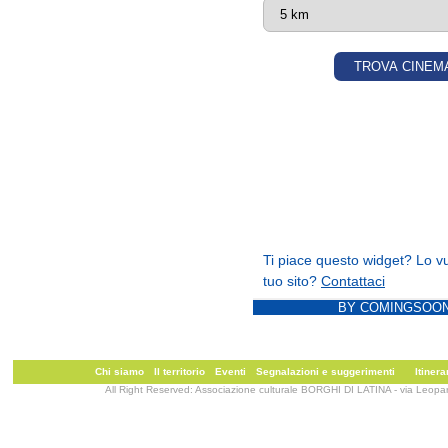
Multati per la legna, la befana non
28/12/2012
I borghi ritrovati
perimetrati Chiesuola, Isonzo e To
10/02/2012
Borghi: Montello, Bainsizza, S
Sabotino
Un anno di arsenico
09/02/2012
Borgo Montello
Lavori di ampliamento al cimitero
09/02/2012
Borgo Piave
Furto di cavi tra i pannelli solari
BY COMINGSOON
09/02/2012
Borgo Faiti
Ladri di slot machine
Chi siamo
Il territorio
Eventi
Segnalazioni e suggerimenti
Itinera
All Right Reserved: Associazione culturale BORGHI DI LATINA - via Leopa
08/02/2012
Borgo Faiti
Centro anziani al freddo