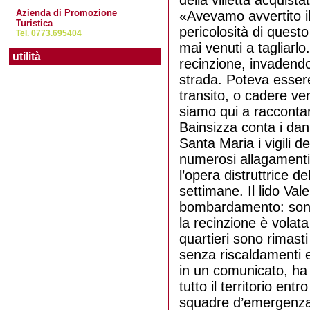
della villetta acquis
Azienda di Promozione
«Avevamo avvertito il
Turistica
pericolosità di quest
Tel. 0773.695404
mai venuti a tagliarlo
utilità
recinzione, invadendo
strada. Poteva essere
transito, o cadere v
siamo qui a raccontar
Bainsizza conta i dann
Santa Maria i vigili d
numerosi allagamenti. 
l’opera distruttrice d
settimane. Il lido Va
bombardamento: sono 
la recinzione è volata
quartieri sono rimasti
senza riscaldamenti e
in un comunicato, ha g
tutto il territorio entr
squadre d’emergenza (