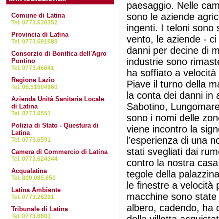
paesaggio. Nelle camp
Borgo Santa Maria
sono le aziende agrico
Comune di Latina
Tel. 0773.630352
ingenti. I teloni sono 
Latina Lido
Provincia di Latina
vento, le aziende - c
Tel. 0773.691689
danni per decine di m
Consorzio di Bonifica dell'Agro
Littoria Scalo
industrie sono rimaste
Pontino
Tel. 0773.46641
ha soffiato a velocit
Le Ferriere
Regione Lazio
Piave il turno della m
Tel. 06.51604960
la conta dei danni in 
Azienda Unità Sanitaria Locale
Tor Tre Ponti
Sabotino, Lungomare,
di Latina
Tel. 0773.6551
sono i nomi delle zone
Polizia di Stato - Questura di
viene incontro la sig
Latina
l’esperienza di una no
Tel. 0773.6591
stati svegliati dai rum
Camera di Commercio di Latina
Tel. 0773.624344
contro la nostra casa 
Acqualatina
tegole della palazzin
Tel. 800.085.850
le finestre a velocità 
Latina Ambiente
macchine sono state 
Tel. 0773.26291
albero, cadendo, ha d
Tribunale di Latina
Tel. 0773.6681