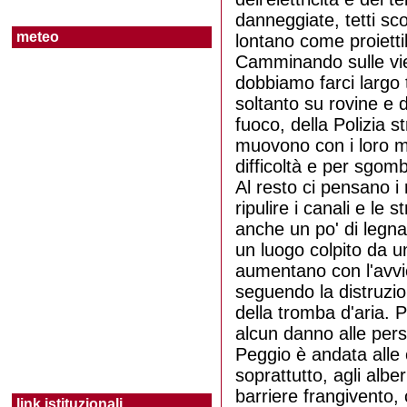
Borgo Grappa
danneggiate, tetti sc
meteo
lontano come proiettili
Camminando sulle vie 
Borgo Isonzo
dobbiamo farci largo t
soltanto su rovine e di
fuoco, della Polizia st
Borgo Montello
muovono con i loro me
difficoltà e per sgomb
Al resto ci pensano i
Borgo Piave
ripulire i canali e le 
anche un po' di legna
un luogo colpito da un
Borgo Podgora
aumentano con l'avvici
seguendo la distruzion
della tromba d'aria. 
Borgo Sabotino
alcun danno alle pers
Peggio è andata alle c
Borgo San Michele
soprattutto, agli alber
barriere frangivento, 
link istituzionali