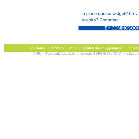
Lavori di ampliamento al cimitero
09/02/2012
Borgo Piave
Furto di cavi tra i pannelli solari
BY COMINGSOON
09/02/2012
Borgo Faiti
Ladri di slot machine
Chi siamo
Il territorio
Eventi
Segnalazioni e suggerimenti
Itinera
All Right Reserved: Associazione culturale BORGHI DI LATINA - via Leopa
08/02/2012
Borgo Faiti
Centro anziani al freddo
08/02/2012
Borgo Carso
La palestra a pieno regime
07/02/2012
Latina Scalo
Dopo tanti anni la festa del primo
06/02/2012
Borgo Grappa
Lite per il traffico, 53enne ferisc