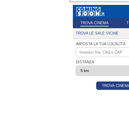
12/01/2013
Chiesuola
Lite tra madri davanti alla scuola
12/01/2013
Latina Scalo
Asse attrezzato, un furto dopo l’a
11/01/2013
Borgo Sabotino
Furti in serie, notte da incubo
08/01/2013
Borgo Grappa
Multati per la legna, la befana non
28/12/2012
I borghi ritrovati
perimetrati Chiesuola, Isonzo e To
10/02/2012
Borghi: Montello, Bainsizza, S
Sabotino
Un anno di arsenico
09/02/2012
Borgo Montello