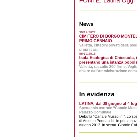
FONTE: Latina Oggi
News
30/12/2022
CIMITERO DI BORGO MONTEL
PRIMO GENNAIO
Valletta, cittadini privati della poss
propri cari.
06/12/2018
Isola Ecologica di Chiesuola, i
presentano una istanza popola
Valletta, raccolte 200 firme. Vog
chiare dall’amministrazione comu
07/12/2016
Borgo Faiti
Scuola al gelo: bimbi in classe con
Genitori infuriati: “dimenticati d
In evidenza
28/03/2014
Chiesuola
LATINA, dal 30 giugno al 4 lug
Lettera aperta del Comitato NO B
Spettacolo teatrale “Canale Musso
Palazzo Comunale
Debutta “Canale Mussolini”. Lo spet
22/02/2014
di Antonio Pennacchi, in prima na
Latina Scalo
giugno 2013. In scena, Giorgio Col
Anziana travolta e uccisa su via 