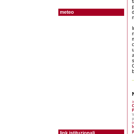
f
p
meteo
d
Borgo Podgora
I
Borgo Sabotino
n
m
Borgo San Michele
c
u
a
Borgo Santa Maria
s
G
b
Latina Lido
Littoria Scalo
3
Le Ferriere
V
Tor Tre Ponti
p
0
I
p
link istituzionali