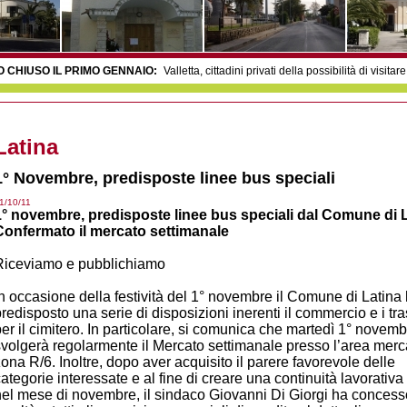
 CHIUSO IL PRIMO GENNAIO
:
Valletta, cittadini privati della possibilità di visitare 
sentano una istanza popolare.
:
Valletta, raccolte 200 firme. Vogliamo avere rispost
 in classe con i cappotti. Genitori infuriati: “dimenticati dal Comune” -
28.03.2014
-
22.02.2014
Latina Scalo
:
Anziana travolta e uccisa su via della Stazione -
12.0
Latina Scalo
:
Asse attrezzato, un furto dopo l’altro -
11.01.2013
Borgo Sabotin
na, la befana non si brucia -
28.12.2012
I borghi ritrovati
:
perimetrati Chiesuola, 
Latina
abotino
:
Un anno di arsenico -
09.02.2012
Borgo Montello
:
Lavori di ampliament
Borgo Faiti
:
Ladri di slot machine -
08.02.2012
Borgo Carso
:
La palestra a pien
 Scalo
:
Dopo tanti anni la festa del primo Maggio non si farà -
06.02.2012
Borgo 
1° Novembre, predisposte linee bus speciali
 -
04.02.2012
Chiesuola
:
Topi d’appartamento in via della Cava -
03.02.2012
L
1/10/11
1° novembre, predisposte linee bus speciali dal Comune di L
Confermato il mercato settimanale
Riceviamo e pubblichiamo
n occasione della festività
del
1° novembre il Comune di Latina
redisposto una serie di disposizioni inerenti il commercio e i tra
er il cimitero. In particolare, si comunica che martedì 1° novemb
volgerà regolarmente il Mercato settimanale presso l’area merc
ona R/6. Inoltre, dopo aver acquisito il parere favorevole delle
ategorie interessate e al fine di creare una continuità lavorativ
el mese di novembre, il sindaco Giovanni Di Giorgi ha concess