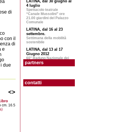
rea
LATINA, dal 30 giugno al
4 luglio
Spettacolo teatrale
ese di
“Canale Mussolini” ore
21.00 giardini del Palazzo
Comunale
LATINA, dal 16 al 23
ico
settembre.
o con il
Settimana della mobilità
sostenibile
tenza di
a e
LATINA, dal 13 al 17
Giugno 2012
n
60° Raduno Nazionale dei
go
partners
Bersaglieri
 i due
LATINA, 12-19-21
Febbraio 2012
31eima edizione del
contatti
carnevale, sfilata carri
allegorici
<
>
LATINA, 31 Dicembre
2011
Libro
Capodanno in piazza del
 cm. 16.5
Popolo con il concerto di
a)
Raf
BASSIANO, Sabato 5
Novembre 2011
Mostra dibattito: I Comuni
della Pedemontana