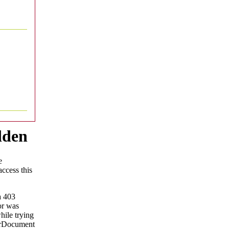
LATINA, 14,15 e 16
 e
Ottobre 2011
Raduno 4°
raggruppamento Alpini
o 24x17.
LATINA, 23 e 24 Ottobre
2010
3° Raduno Regionale dei
Bersaglieri
LATINA, 22 Ottobre 2010
Al Museo Cambellotti la
artolina
mostra "I Comuni della
o 24x17.
Pedemontana"
LATINA, dall'11 al 16
Ottobre 2010
I° Torneo Internazionale di
Calcio Under 16 Città di
Latina "Avv. Michele
Pierro"
le
LATINA, dal 5 al 9 Luglio
in Piazza del Popolo
o 24x17.
TRL On The Road - Musica
dal vivo in diretta su MTV
LATINA, 16 Giugno 2010
ore 9.00 presso la Sala
Conferenze Palazzo
della Cultura
I° Meeting Europeo delle