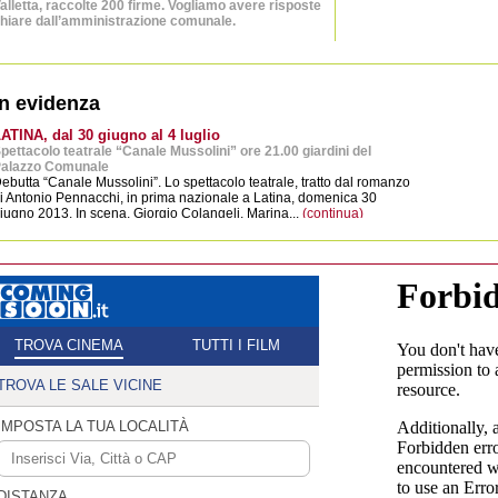
alletta, raccolte 200 firme. Vogliamo avere risposte
hiare dall’amministrazione comunale.
7/12/2016
Latina Scalo immagini
orgo Faiti
cartoline
cuola al gelo: bimbi in classe con i cappotti.
Pubblicazione in format
enitori infuriati: “dimenticati dal Comune”
Contributo...
(continua)
In evidenza
8/03/2014
hiesuola
ATINA, dal 30 giugno al 4 luglio
ettera aperta del Comitato NO Biogas Latina
pettacolo teatrale “Canale Mussolini” ore 21.00 giardini del
alazzo Comunale
ebutta “Canale Mussolini”. Lo spettacolo teatrale, tratto dal romanzo
2/02/2014
Latina già Littoria in c
i Antonio Pennacchi, in prima nazionale a Latina, domenica 30
atina Scalo
Pubblicazione in format
iugno 2013. In scena, Giorgio Colangeli, Marina...
(continua)
nziana travolta e uccisa su via della Stazione
Contributo...
(continua)
2/01/2013
hiesuola
ite tra madri davanti alla scuola
2/01/2013
Sermoneta attraverso 
atina Scalo
antiche cartoline
sse attrezzato, un furto dopo l’altro
Pubblicazione in format
Contributo...
(continua)
1/01/2013
orgo Sabotino
urti in serie, notte da incubo