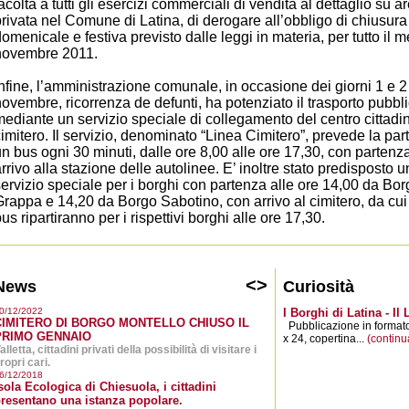
acoltà a tutti gli esercizi commerciali di vendita al dettaglio su a
rivata nel Comune di Latina, di derogare all’obbligo di chiusura
omenicale e festiva previsto dalle leggi in materia, per tutto il m
novembre 2011.
nfine, l’amministrazione comunale, in occasione dei giorni 1 e 2
ovembre, ricorrenza de defunti, ha potenziato il trasporto pubbl
ediante un servizio speciale di collegamento
del
centro cittadin
imitero. Il servizio, denominato “Linea Cimitero”, prevede la par
n bus ogni 30 minuti, dalle ore 8,00 alle ore 17,30, con partenz
rrivo alla stazione delle autolinee. E’ inoltre stato predisposto u
ervizio speciale per i borghi con partenza alle ore 14,00 da Bor
rappa e 14,20 da Borgo Sabotino, con arrivo al cimitero, da cui
us ripartiranno per i rispettivi borghi alle ore 17,30.
<
>
News
Curiosità
0/12/2022
I Borghi di Latina - Il 
CIMITERO DI BORGO MONTELLO CHIUSO IL
Pubblicazione in formato
PRIMO GENNAIO
x 24, copertina...
(continu
alletta, cittadini privati della possibilità di visitare i
ropri cari.
6/12/2018
sola Ecologica di Chiesuola, i cittadini
resentano una istanza popolare.