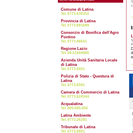
V
c
Comune di Latina
0
B
Tel. 0773.630352
S
Provincia di Latina
G
Tel. 0773.691689
2
Consorzio di Bonifica dell'Agro
C
L
Pontino
L
S
Tel. 0773.46641
P
Regione Lazio
D
2
Tel. 06.51604960
d
L
g
A
Azienda Unità Sanitaria Locale
di Latina
Tel. 0773.6551
1
C
Polizia di Stato - Questura di
L
Latina
Tel. 0773.6591
Camera di Commercio di Latina
1
Tel. 0773.624344
L
A
Acqualatina
Tel. 800.085.850
1
Latina Ambiente
B
Tel. 0773.26291
F
Tribunale di Latina
Tel. 0773.6681